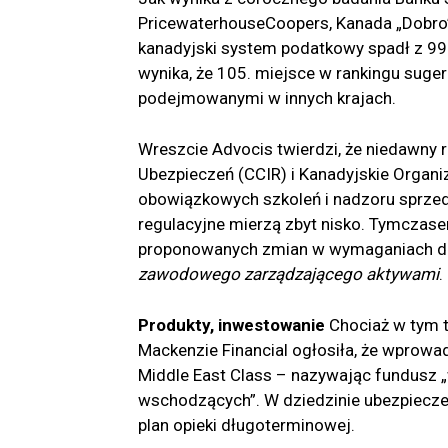
PricewaterhouseCoopers, Kanada „Dobro” t
kanadyjski system podatkowy spadł z 99
wynika, że ​​105. miejsce w rankingu suge
podejmowanymi w innych krajach.
Wreszcie Advocis twierdzi, że niedawny 
Ubezpieczeń (CCIR) i Kanadyjskie Organ
obowiązkowych szkoleń i nadzoru sprzeda
regulacyjne mierzą zbyt nisko. Tymczas
proponowanych zmian w wymaganiach do
zawodowego zarządzającego aktywami
.
Produkty, inwestowanie
Chociaż w tym t
Mackenzie Financial ogłosiła, że ​​wprow
Middle East Class – nazywając fundusz 
wschodzących”. W dziedzinie ubezpieczeń
plan opieki długoterminowej.