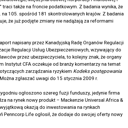
raci także na froncie podatkowym. Z badania wynika, że ​​
. na 105. spośród 181 skontrolowanych krajów. Z badania
ruje, że już podjęte zmiany nie nadążają za reformami
raport napisany przez Kanadyjską Radę Organów Regulacji
izacje Regulacji Usług Ubezpieczeniowych, wzywający do
wców przez ubezpieczyciela, to kolejny znak, że organy
em Instytut CFA oczekuje od branży komentarzy na temat
tyczących zarządzania ryzykiem
Kodeks postępowania
 Można zgłaszać uwagi do 15 stycznia 2009 r.
ygodniu ogłoszono szereg fuzji funduszy, jedynie firma
adza na rynek nowy produkt – Mackenzie Universal Africa &
„wyjątkową okazją do inwestowania na rynkach
 Penncorp Life ogłosił, że dodaje do swojej oferty nowy