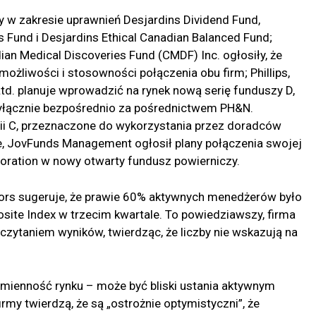
y w zakresie uprawnień Desjardins Dividend Fund,
s Fund i Desjardins Ethical Canadian Balanced Fund;
an Medical Discoveries Fund (CMDF) Inc. ogłosiły, że
 możliwości i stosowności połączenia obu firm; Phillips,
d. planuje wprowadzić na rynek nową serię funduszy D,
wyłącznie bezpośrednio za pośrednictwem PH&N.
ii C, przeznaczone do wykorzystania przez doradców
e, JovFunds Management ogłosił plany połączenia swojej
oration w nowy otwarty fundusz powierniczy.
ors sugeruje, że prawie 60% aktywnych menedżerów było
ite Index w trzecim kwartale. To powiedziawszy, firma
zytaniem wyników, twierdząc, że liczby nie wskazują na
 zmienność rynku – może być bliski ustania aktywnym
my twierdzą, że są „ostrożnie optymistyczni”, że