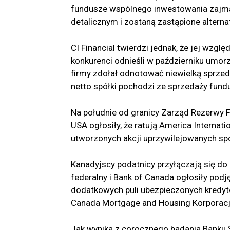
fundusze wspólnego inwestowania zajmą 
detalicznym i zostaną zastąpione altern
CI Financial twierdzi jednak, że jej wzg
konkurenci odnieśli w październiku umorz
firmy zdołał odnotować niewielką sprzed
netto spółki pochodzi ze sprzedaży fund
Na południe od granicy Zarząd Rezerwy 
USA ogłosiły, że ratują America Interna
utworzonych akcji uprzywilejowanych spó
Kanadyjscy podatnicy przyłączają się do g
federalny i Bank of Canada ogłosiły podj
dodatkowych puli ubezpieczonych kredyt
Canada Mortgage and Housing Korporac
Jak wynika z corocznego badania Banku 