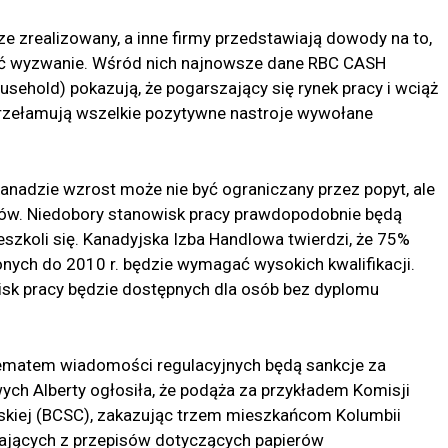
e zrealizowany, a inne firmy przedstawiają dowody na to,
wić wyzwanie. Wśród nich najnowsze dane RBC CASH
sehold) pokazują, że pogarszający się rynek pracy i wciąż
zełamują wszelkie pozytywne nastroje wywołane
nadzie wzrost może nie być ograniczany przez popyt, ale
ków. Niedobory stanowisk pracy prawdopodobnie będą
szkoli się. Kanadyjska Izba Handlowa twierdzi, że 75%
nych do 2010 r. będzie wymagać wysokich kwalifikacji.
isk pracy będzie dostępnych dla osób bez dyplomu
ematem wiadomości regulacyjnych będą sankcje za
h Alberty ogłosiła, że ​​podąża za przykładem Komisji
skiej (BCSC), zakazując trzem mieszkańcom Kolumbii
ikających z przepisów dotyczących papierów