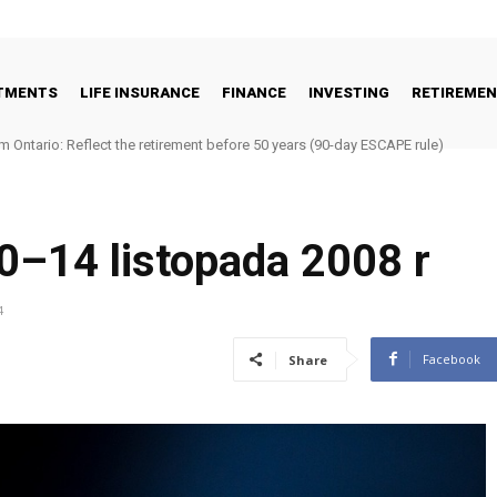
STMENTS
LIFE INSURANCE
FINANCE
INVESTING
RETIREME
m Ontario: Reflect the retirement before 50 years (90-day ESCAPE rule)
0–14 listopada 2008 r
4
Facebook
Share