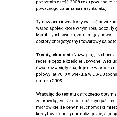
pozostała część 2008 roku powinna min
poważnego załamania na rynku akcji.
Tymczasem inwestorzy wartościowi zaczy
wśród spółek, które w tym roku odczuły 
Merrill Lynch wynika, że ​​kupujący powin
sektory energetyczny i towarowy są pote
Trendy, ekonomia
Nazwij to, jak chcesz,
recesję będzie częściej używane. Wedłu
świat rozwinięty znajduje się w środku 
połowy lat 70. XX wieku, a w USA, Japoni
do roku 2009.
Wracając do tematu ostrożnego optymizmu
że prawdą jest, że dno może być już nieda
mianowicie, że ceny nieruchomości mies
kredytowe muszą normalizuje się, a go