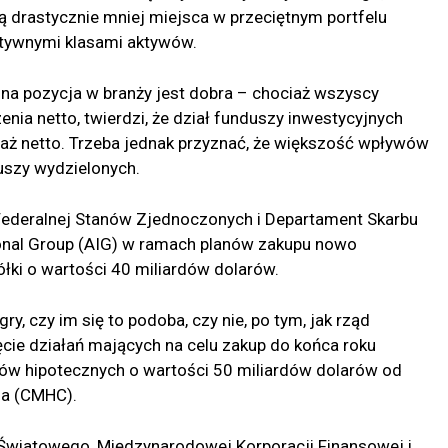
drastycznie mniej miejsca w przeciętnym portfelu
atywnymi klasami aktywów.
lędna pozycja w branży jest dobra – chociaż wszyscy
enia netto, twierdzi, że dział funduszy inwestycyjnych
aż netto. Trzeba jednak przyznać, że większość wpływów
uszy wydzielonych.
Federalnej Stanów Zjednoczonych i Departament Skarbu
tional Group (AIG) w ramach planów zakupu nowo
łki o wartości 40 miliardów dolarów.
ry, czy im się to podoba, czy nie, po tym, jak rząd
ęcie działań mających na celu zakup do końca roku
ów hipotecznych o wartości 50 miliardów dolarów od
ja (CMHC).
Światowego, Międzynarodowej Korporacji Finansowej i