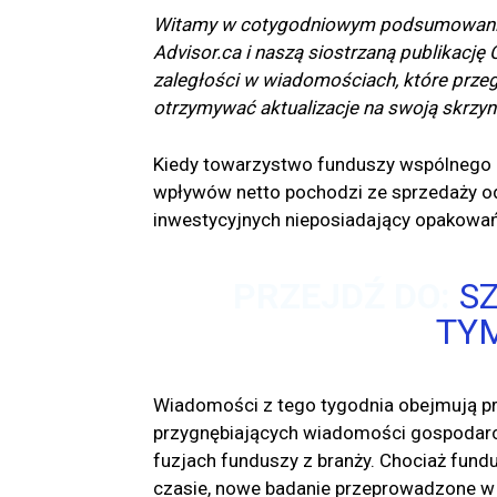
Witamy w cotygodniowym podsumowaniu a
Advisor.ca i naszą siostrzaną publikację C
zaległości w wiadomościach, które przeg
otrzymywać aktualizacje na swoją skrzyn
Kiedy towarzystwo funduszy wspólnego in
wpływów netto pochodzi ze sprzedaży odr
inwestycyjnych nieposiadający opakowa
PRZEJDŹ DO:
SZ
TY
Wiadomości z tego tygodnia obejmują prz
przygnębiających wiadomości gospodarcz
fuzjach funduszy z branży. Chociaż fund
czasie, nowe badanie przeprowadzone w 