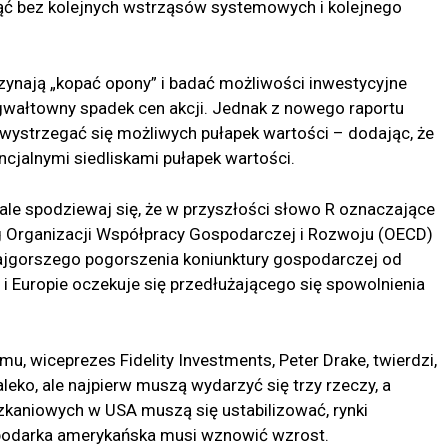
ąć bez kolejnych wstrząsów systemowych i kolejnego
nają „kopać opony” i badać możliwości inwestycyjne
gwałtowny spadek cen akcji. Jednak z nowego raportu
ni wystrzegać się możliwych pułapek wartości – dodając, że
ncjalnymi siedliskami pułapek wartości.
 ale spodziewaj się, że w przyszłości słowo R oznaczające
g Organizacji Współpracy Gospodarczej i Rozwoju (OECD)
najgorszego pogorszenia koniunktury gospodarczej od
i i Europie oczekuje się przedłużającego się spowolnienia
, wiceprezes Fidelity Investments, Peter Drake, twierdzi,
leko, ale najpierw muszą wydarzyć się trzy rzeczy, a
zkaniowych w USA muszą się ustabilizować, rynki
spodarka amerykańska musi wznowić wzrost.