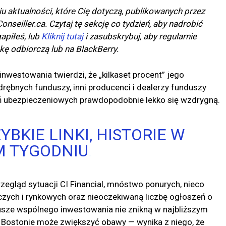
ktualności, które Cię dotyczą, publikowanych przez
onseiller.ca. Czytaj tę sekcję co tydzień, aby nadrobić
apiłeś, lub
Kliknij tutaj
i zasubskrybuj, aby regularnie
kę odbiorczą lub na BlackBerry.
westowania twierdzi, że „kilkaset procent” jego
ębnych funduszy, inni producenci i dealerzy funduszy
ń ubezpieczeniowych prawdopodobnie lekko się wzdrygną.
YBKIE LINKI, HISTORIE W
M TYGODNIU
.
egląd sytuacji CI Financial, mnóstwo ponurych, nieco
ych i rynkowych oraz nieoczekiwaną liczbę ogłoszeń o
usze wspólnego inwestowania nie znikną w najbliższym
Bostonie może zwiększyć obawy — wynika z niego, że